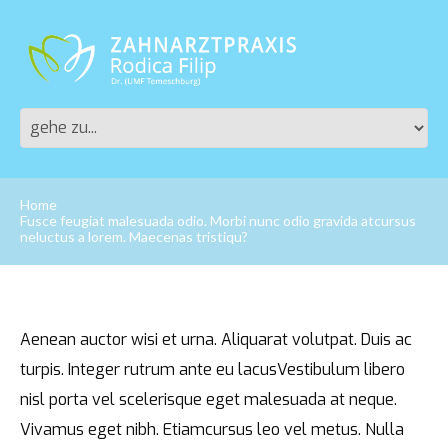
Home
Fusce feugiat malesuada odio. Morbi nunc odio gravida atcursus
neluctus a lorem. Maecenas tristiqu?
Aenean auctor wisi et urna. Aliquarat volutpat. Duis ac
turpis. Integer rutrum ante eu lacusVestibulum libero
nisl porta vel scelerisque eget malesuada at neque.
Vivamus eget nibh. Etiamcursus leo vel metus. Nulla